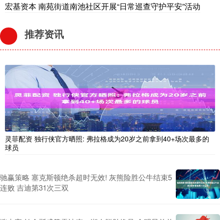
宏基资本 南苑街道南池社区开展“日常巡查守护平安”活动
推荐资讯
灵菲配资 独行侠官方晒照: 弗拉格成为20岁之前拿到40+场次最多的
球员
驰赢策略 塞克斯顿绝杀超时无效! 灰熊险胜公牛结束5
连败 吉迪第31次三双