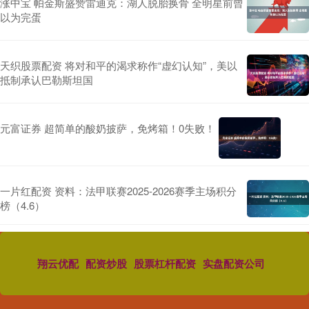
涨中宝 帕金斯盛赞雷迪克：湖人脱胎换骨 全明星前曾
以为完蛋
天织股票配资 将对和平的渴求称作“虚幻认知”，美以
抵制承认巴勒斯坦国
元富证券 超简单的酸奶披萨，免烤箱！0失败！
一片红配资 资料：法甲联赛2025-2026赛季主场积分
榜（4.6）
翔云优配
配资炒股
股票杠杆配资
实盘配资公司