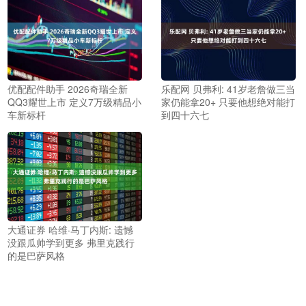
优配配件助手 2026奇瑞全新
乐配网 贝弗利: 41岁老詹做三当
QQ3耀世上市 定义7万级精品小
家仍能拿20+ 只要他想绝对能打
车新标杆
到四十六七
大通证券 哈维·马丁内斯: 遗憾
没跟瓜帅学到更多 弗里克践行
的是巴萨风格