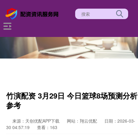
竹演配资 3月29日 今日篮球8场预测分析
参考
来源：天创优配APP下载
网站：翔云优配
日期：2026-03-
30 04:57:19
查看：163