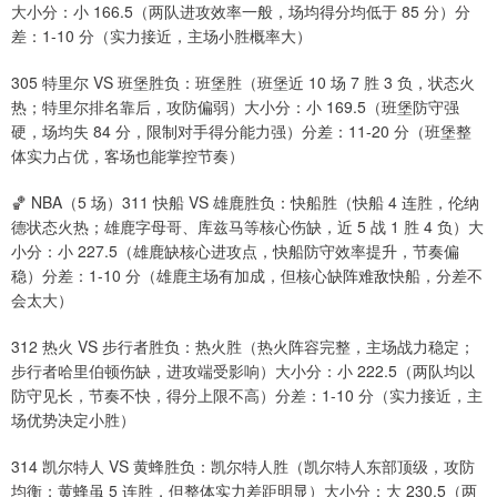
大小分：小 166.5（两队进攻效率一般，场均得分均低于 85 分）分
差：1-10 分（实力接近，主场小胜概率大）
305 特里尔 VS 班堡胜负：班堡胜（班堡近 10 场 7 胜 3 负，状态火
热；特里尔排名靠后，攻防偏弱）大小分：小 169.5（班堡防守强
硬，场均失 84 分，限制对手得分能力强）分差：11-20 分（班堡整
体实力占优，客场也能掌控节奏）
🏀 NBA（5 场）311 快船 VS 雄鹿胜负：快船胜（快船 4 连胜，伦纳
德状态火热；雄鹿字母哥、库兹马等核心伤缺，近 5 战 1 胜 4 负）大
小分：小 227.5（雄鹿缺核心进攻点，快船防守效率提升，节奏偏
稳）分差：1-10 分（雄鹿主场有加成，但核心缺阵难敌快船，分差不
会太大）
312 热火 VS 步行者胜负：热火胜（热火阵容完整，主场战力稳定；
步行者哈里伯顿伤缺，进攻端受影响）大小分：小 222.5（两队均以
防守见长，节奏不快，得分上限不高）分差：1-10 分（实力接近，主
场优势决定小胜）
314 凯尔特人 VS 黄蜂胜负：凯尔特人胜（凯尔特人东部顶级，攻防
均衡；黄蜂虽 5 连胜，但整体实力差距明显）大小分：大 230.5（两