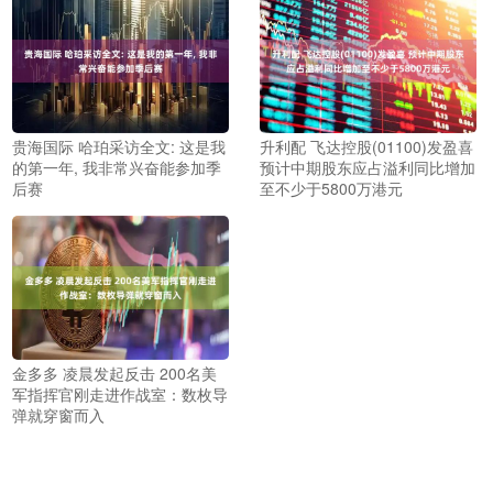
贵海国际 哈珀采访全文: 这是我
升利配 飞达控股(01100)发盈喜
的第一年, 我非常兴奋能参加季
预计中期股东应占溢利同比增加
后赛
至不少于5800万港元
金多多 凌晨发起反击 200名美
军指挥官刚走进作战室：数枚导
弹就穿窗而入