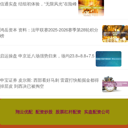
信通实盘 结组初体验，“无限风光”在险峰
鸿岳资本 资料：法甲联赛2025-2026赛季第28轮积分
榜
启运操盘 申京近八场强势归来，场均23.8+8.8+7.5
申宝证券 皮尔斯: 西部看好马刺 雷霆打快船掘金都得
掉层皮 到西决已被掏空
翔云优配
配资炒股
股票杠杆配资
实盘配资公司