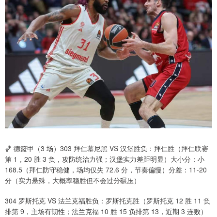
🏀 德篮甲（3 场）303 拜仁慕尼黑 VS 汉堡胜负：拜仁胜（拜仁联赛
第 1，20 胜 3 负，攻防统治力强；汉堡实力差距明显）大小分：小
168.5（拜仁防守稳健，场均仅失 72.6 分，节奏偏慢）分差：11-20
分（实力悬殊，大概率稳胜但不会过分碾压）
304 罗斯托克 VS 法兰克福胜负：罗斯托克胜（罗斯托克 12 胜 11 负
排第 9，主场有韧性；法兰克福 10 胜 15 负排第 13，近期 3 连败）