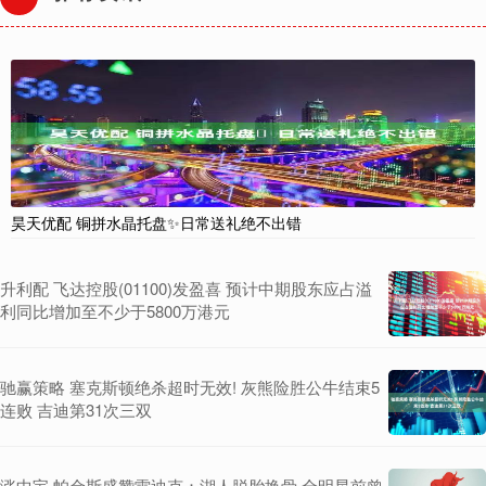
昊天优配 铜拼水晶托盘✨日常送礼绝不出错
升利配 飞达控股(01100)发盈喜 预计中期股东应占溢
利同比增加至不少于5800万港元
驰赢策略 塞克斯顿绝杀超时无效! 灰熊险胜公牛结束5
连败 吉迪第31次三双
涨中宝 帕金斯盛赞雷迪克：湖人脱胎换骨 全明星前曾