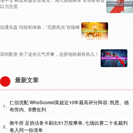
以为完蛋
信通实盘 结组初体验，“无限风光”在险峰
深圳配资 有了这份元气早餐，连挤地铁都有劲儿！
最新文章
仁信优配 WhoScored英超近10年最高评分阵容: 凯恩、德
1、
布劳内、B费在列
衡牛所 足协法务卡刷出51万按摩单, 七场比赛二十名裁判
2、
卷入同一份清单