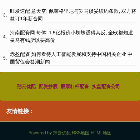
旺发速配 意天空: 佩莱格里尼与罗马谈妥续约条款, 双方将
3、
签订1年新合同
河南配资网 每体: 1.5亿报价小蜘蛛适得其反, 全欧都知道
4、
皇马有钱所以要高价
赤盈配资 如何看待人工智能发展和支持中国相关企业 中
5、
国贸促会答潮新闻
翔云优配
配资炒股
股票杠杆配资
实盘配资公司
友情链接：
Powered by
翔云优配
RSS地图
HTML地图