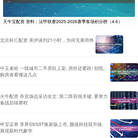
天牛宝配资 资料：法甲联赛2025-2026赛季客场积分榜（4.6）
北京科汇配资 美伊谈判21小时，为何无果而终
中玉束哈 一线城市二手房狂上架, 房价还要跌! 别慌,
购房者看懂这几点
火牛配资 布克场边采访全文: 第二阵容很关键, 要努力
备战后续赛程
申宝证券 享界S9/S9T焕新版上市, 颜值科技双升级,
展现新时代豪华