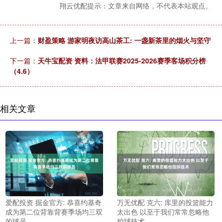
翔云优配提示：文章来自网络，不代表本站观点。
上一篇：
财盈策略 游家明夜访高山茶工: 一盏新茶里的烟火与坚守
下一篇：
天牛宝配资 资料：法甲联赛2025-2026赛季客场积分榜
（4.6）
相关文章
爱配投资 掘金官方: 恭喜约基奇
万无优配 克六: 库里的投篮能力
成为第二位背靠背赛季场均三双
太出色 以至于我们常常忽略他
的球员
控球技术