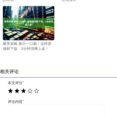
聚美策略 春日一口脆！这样搭
咸鲜下饭，2分钟清爽上桌！
相关评论
本文评分
*
评论内容
*