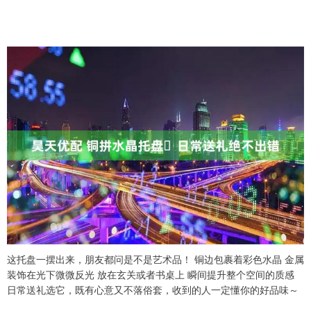
这托盘一摆出来，朋友都问是不是艺术品！ 铜边包裹着彩色水晶 金属
装饰在光下微微反光 放在玄关或者书桌上 瞬间提升整个空间的质感
日常送礼选它，既有心意又不落俗套，收到的人一定懂你的好品味～