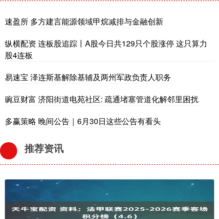
速盈所 多方建言能源领域甲烷减排与金融创新
纵横配资 连板股追踪丨A股今日共129只个股涨停 这只算力
股4连板
易速宝 泽连斯基解除基辅及两州军政负责人职务
豌豆财富 济阳街道电苑社区: 疏通堵塞管道化解邻里困扰
多赢策略 晚间公告｜6月30日这些公告有看头
推荐资讯