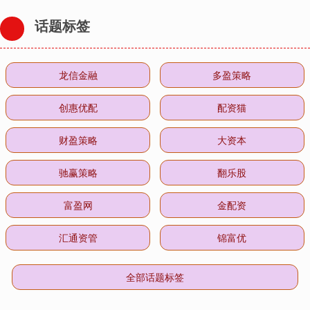
话题标签
龙信金融
多盈策略
创惠优配
配资猫
财盈策略
大资本
驰赢策略
翻乐股
富盈网
金配资
汇通资管
锦富优
全部话题标签