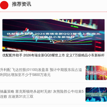
推荐资讯
优配配件助手 2026奇瑞全新QQ3耀世上市 定义7万级精品小车新标杆
升利配 飞达控股(01100)发盈喜 预计中期股东应占溢
利同比增加至不少于5800万港元
驰赢策略 塞克斯顿绝杀超时无效! 灰熊险胜公牛结束5
连败 吉迪第31次三双