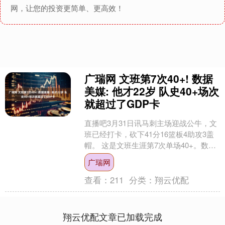
网，让您的投资更简单、更高效！
广瑞网 文班第7次40+! 数据
美媒: 他才22岁 队史40+场次
就超过了GDP卡
直播吧3月31日讯马刺主场迎战公牛，文
班已经打卡，砍下41分16篮板4助攻3盖
帽。 这是文班生涯第7次单场40+。数据
美媒则写道：“22岁的文班在马刺队史
广瑞网
40+....
查看：
211
分类：
翔云优配
翔云优配文章已加载完成