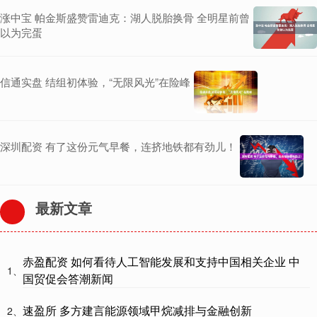
涨中宝 帕金斯盛赞雷迪克：湖人脱胎换骨 全明星前曾
以为完蛋
信通实盘 结组初体验，“无限风光”在险峰
深圳配资 有了这份元气早餐，连挤地铁都有劲儿！
最新文章
赤盈配资 如何看待人工智能发展和支持中国相关企业 中
1、
国贸促会答潮新闻
速盈所 多方建言能源领域甲烷减排与金融创新
2、