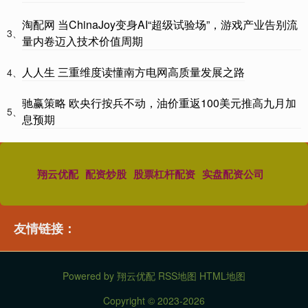
淘配网 当ChinaJoy变身AI“超级试验场”，游戏产业告别流
3、
量内卷迈入技术价值周期
人人生 三重维度读懂南方电网高质量发展之路
4、
驰赢策略 欧央行按兵不动，油价重返100美元推高九月加
5、
息预期
翔云优配
配资炒股
股票杠杆配资
实盘配资公司
友情链接：
Powered by
翔云优配
RSS地图
HTML地图
Copyright
© 2023-2026