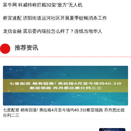
富牛网 科威特称拦截32架“敌方”无人机
桥宜速配 济阳街道运河社区开展夏季蚊蝇消杀工作
龙信金融 震后委内瑞拉怎么样了？连线当地华人
推荐资讯
七星配资 稍有回落! 弗拉格4月至今场均40.3分断层领跑 乔丹恩比德
分列二三