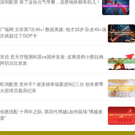
深圳配资 有了这份元气早餐，连挤地铁都有劲儿！
广瑞网 文班第7次40+! 数据美媒: 他才22岁 队史40+场
次就超过了GDP卡
安信 意天空预测科莫vs国米首发: 皮奥搭档小图拉姆,
阿切尔比首发
旺润配资 意外不? 谢泼德单场轰进9记三分 创本赛季
火箭球员最高纪录
创惠优配 十周年之际, 第四代博越L如何延续“博越速
度”