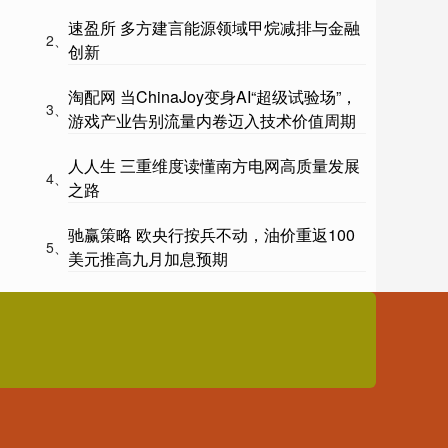
速盈所 多方建言能源领域甲烷减排与金融
2、
创新
淘配网 当ChinaJoy变身AI“超级试验场”，
3、
游戏产业告别流量内卷迈入技术价值周期
人人生 三重维度读懂南方电网高质量发展
4、
之路
驰赢策略 欧央行按兵不动，油价重返100
5、
美元推高九月加息预期