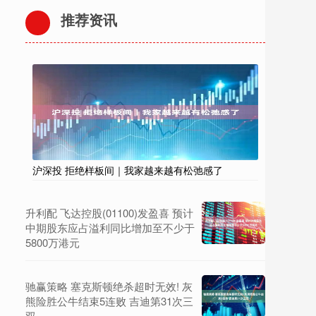
推荐资讯
沪深投 拒绝样板间｜我家越来越有松弛感了
升利配 飞达控股(01100)发盈喜 预计
中期股东应占溢利同比增加至不少于
5800万港元
驰赢策略 塞克斯顿绝杀超时无效! 灰
熊险胜公牛结束5连败 吉迪第31次三
双