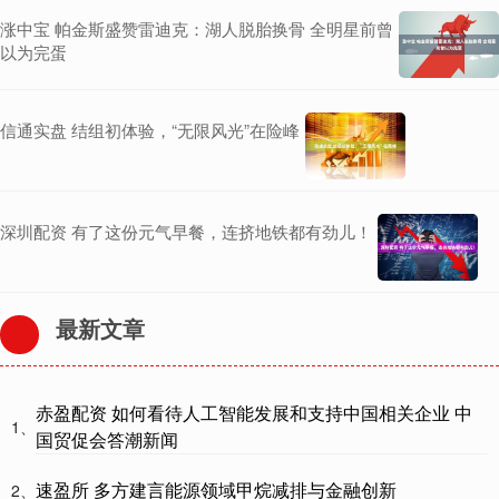
涨中宝 帕金斯盛赞雷迪克：湖人脱胎换骨 全明星前曾
以为完蛋
信通实盘 结组初体验，“无限风光”在险峰
深圳配资 有了这份元气早餐，连挤地铁都有劲儿！
最新文章
赤盈配资 如何看待人工智能发展和支持中国相关企业 中
1、
国贸促会答潮新闻
速盈所 多方建言能源领域甲烷减排与金融创新
2、