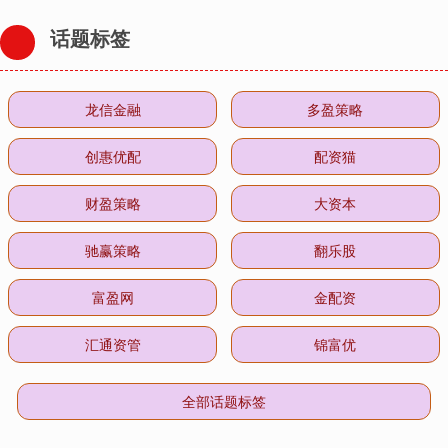
话题标签
龙信金融
多盈策略
创惠优配
配资猫
财盈策略
大资本
驰赢策略
翻乐股
富盈网
金配资
汇通资管
锦富优
全部话题标签