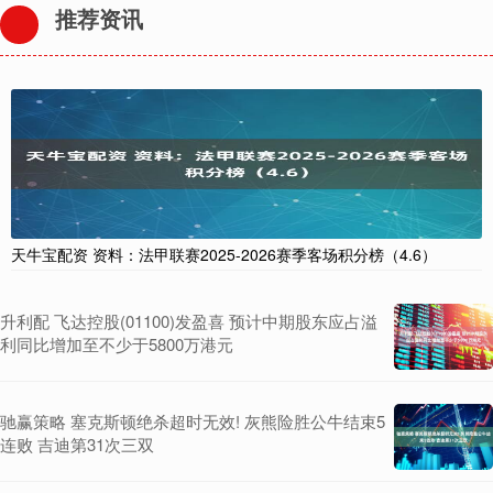
推荐资讯
天牛宝配资 资料：法甲联赛2025-2026赛季客场积分榜（4.6）
升利配 飞达控股(01100)发盈喜 预计中期股东应占溢
利同比增加至不少于5800万港元
驰赢策略 塞克斯顿绝杀超时无效! 灰熊险胜公牛结束5
连败 吉迪第31次三双