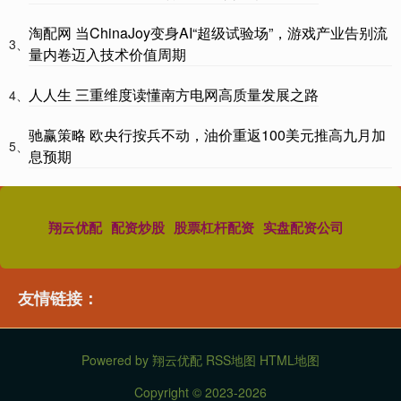
淘配网 当ChinaJoy变身AI“超级试验场”，游戏产业告别流
3、
量内卷迈入技术价值周期
人人生 三重维度读懂南方电网高质量发展之路
4、
驰赢策略 欧央行按兵不动，油价重返100美元推高九月加
5、
息预期
翔云优配
配资炒股
股票杠杆配资
实盘配资公司
友情链接：
Powered by
翔云优配
RSS地图
HTML地图
Copyright
© 2023-2026