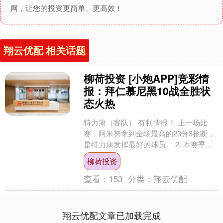
网，让您的投资更简单、更高效！
翔云优配 相关话题
柳荷投资 [小炮APP]竞彩情
报：拜仁慕尼黑10战全胜状
态火热
特力康（客队） 有利情报 1. 上一场比
赛，阿米努拿到全场最高的23分3抢断，
是特力康发挥最好的球员。 2. 本赛季德
篮甲，特力康非常善于在进攻端制造杀
柳荷投资
伤，球队....
查看：
153
分类：
翔云优配
翔云优配文章已加载完成